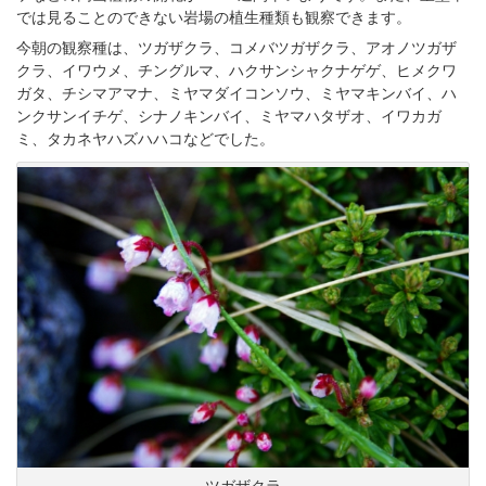
では見ることのできない岩場の植生種類も観察できます。
今朝の観察種は、ツガザクラ、コメバツガザクラ、アオノツガザ
クラ、イワウメ、チングルマ、ハクサンシャクナゲゲ、ヒメクワ
ガタ、チシマアマナ、ミヤマダイコンソウ、ミヤマキンバイ、ハ
ンクサンイチゲ、シナノキンバイ、ミヤマハタザオ、イワカガ
ミ、タカネヤハズハハコなどでした。
ツガザクラ