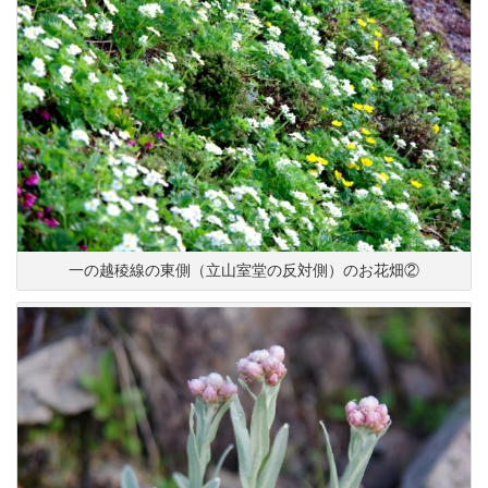
一の越稜線の東側（立山室堂の反対側）のお花畑②