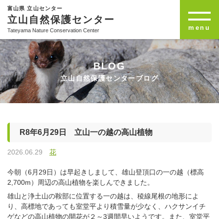
富山県 立山センター
立山自然保護センター
menu
Tateyama Nature Conservation Center
BLOG
立山自然保護センターブログ
R8年6月29日 立山一の越の高山植物
2026.06.29
花
今朝（6月29日）は早起きしまして、雄山登頂口の一の越（標高
2,700m）周辺の高山植物を楽しんできました。
雄山と浄土山の鞍部に位置する一の越は、稜線尾根の地形によ
り、高標地であっても室堂平より積雪量が少なく、ハクサンイチ
ゲなどの高山植物の開花が２～3週間早いようです。また、室堂平