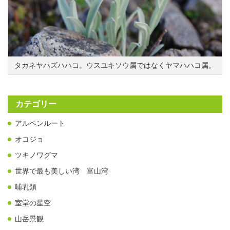
タカネヤハズハハコ。ウスユキソウ属ではなくヤマハハコ属。
カテゴリー
アルペンルート
オコジョ
ツキノワグマ
世界で最も美しい湾 富山湾
哺乳類
室堂の星空
山岳景観