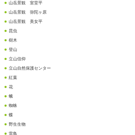
山岳景観 室堂平
山岳景観 弥陀ヶ原
山岳景観 美女平
昆虫
樹木
登山
立山信仰
立山自然保護センター
紅葉
花
蛾
蜘蛛
蝶
野生生物
雷鳥