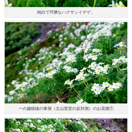
純白で可憐なハクサンイチゲ。
一の越稜線の東側（立山室堂の反対側）のお花畑①