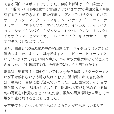
できる面白いスポットです。また、稜線上付近は、立山室堂よ
り、1週間～10日間程度早く雪融けしていますので満開の花々を観
察することができます。開花確認は、アオノツガザクラ、ミネズ
オウ、チングルマ、クロマメノキ、ベニバナイチゴ、ウラジロナ
ナカマド、ツマトリソウ、マイヅルソウ、イワカガミ、イワイチ
ョウ、シナノキンバイ、キジムシロ、ミツバオウレン、ミツババ
イカオウレン、ゼンテイカ、コバイケイソウ、キヌガサソウ、オ
オバキスミレなどでした。
また、標高2,400mの霧の中の登山道にて、ライチョウ（メス）に
遭遇しました。よ～く、耳を澄ますと、「ピィー、ピィーッ」と
いう1年ぶりのうれしい鳴き声が、ハイマツの藪の中から聞こえて
きました。（姿確認で3羽。声確認で1羽。合計雛4羽か？）
雛鳥は、孵化後１～3日ぐらいでしょうか？母鳥も「クークー」と
わが子が離れないよう呼び続けており、登山道に出てきた雛鳥
は、母鳥に一目散に逃げ込んでいました。立山室堂のライチョウ
達と違ってか、人馴れしておらず、周囲への警戒を強めている母
鳥の写真を1枚撮らさせていただき、雛鳥の写真撮影は自重しその
場を即座に離れることとしました。
室堂平でも、かわいい雛たちに会えることが待ち遠しい限りで
す。