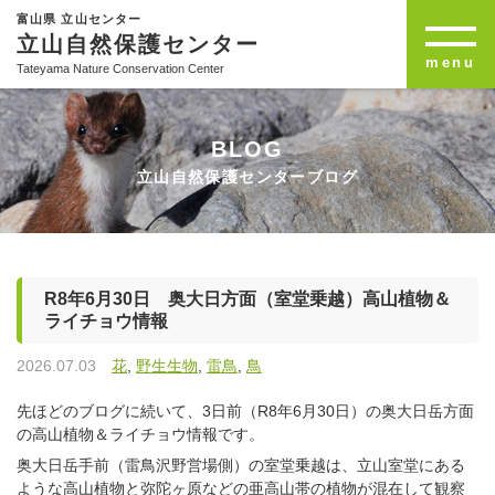
富山県 立山センター
立山自然保護センター
menu
Tateyama Nature Conservation Center
BLOG
立山自然保護センターブログ
R8年6月30日 奥大日方面（室堂乗越）高山植物＆
ライチョウ情報
2026.07.03
花
,
野生生物
,
雷鳥
,
鳥
先ほどのブログに続いて、3日前（R8年6月30日）の奥大日岳方面
の高山植物＆ライチョウ情報です。
奥大日岳手前（雷鳥沢野営場側）の室堂乗越は、立山室堂にある
ような高山植物と弥陀ヶ原などの亜高山帯の植物が混在して観察