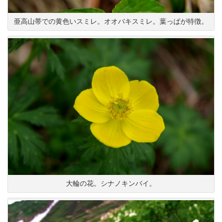
亜高山帯での黄色いスミレ。オオバキスミレ。葉っぱが特徴。
大輪の花。シナノキンバイ。