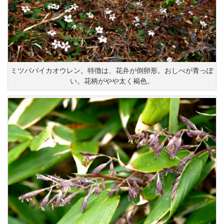
ミツババイカオウレン。特徴は、花弁が倒卵形。おしべが青っぽ
い。花柄がやや太く褐色。