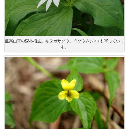
亜高山帯の森林植生。キヌガサソウ。※ゾウムシ♂♀も写っていま
す。