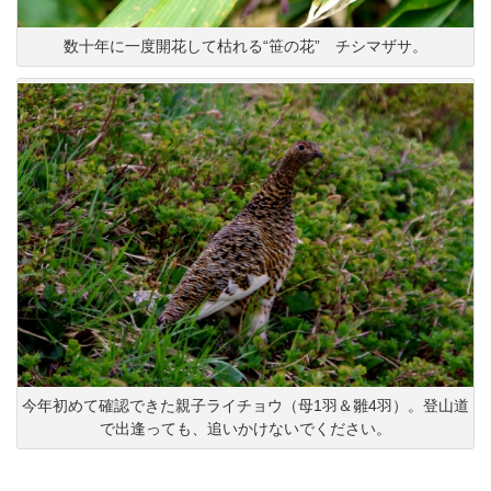
数十年に一度開花して枯れる“笹の花” チシマザサ。
今年初めて確認できた親子ライチョウ（母1羽＆雛4羽）。登山道
で出逢っても、追いかけないでください。