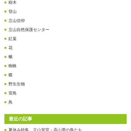
樹木
登山
立山信仰
立山自然保護センター
紅葉
花
蛾
蜘蛛
蝶
野生生物
雷鳥
鳥
最近の記事
夏休み特集 立山室堂・高山帯の鳥たち