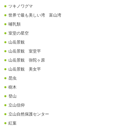
ツキノワグマ
世界で最も美しい湾 富山湾
哺乳類
室堂の星空
山岳景観
山岳景観 室堂平
山岳景観 弥陀ヶ原
山岳景観 美女平
昆虫
樹木
登山
立山信仰
立山自然保護センター
紅葉