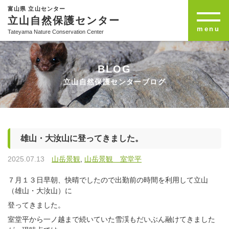
富山県 立山センター
立山自然保護センター
menu
Tateyama Nature Conservation Center
BLOG
立山自然保護センターブログ
雄山・大汝山に登ってきました。
2025.07.13
山岳景観
,
山岳景観 室堂平
７月１３日早朝、快晴でしたので出勤前の時間を利用して立山
（雄山・大汝山）に
登ってきました。
室堂平から一ノ越まで続いていた雪渓もだいぶん融けてきました