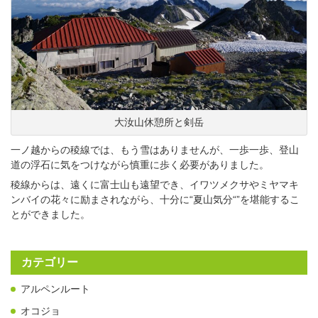
大汝山休憩所と剣岳
一ノ越からの稜線では、もう雪はありませんが、一歩一歩、登山
道の浮石に気をつけながら慎重に歩く必要がありました。
稜線からは、遠くに富士山も遠望でき、イワツメクサやミヤマキ
ンバイの花々に励まされながら、十分に“夏山気分“”を堪能するこ
とができました。
カテゴリー
アルペンルート
オコジョ