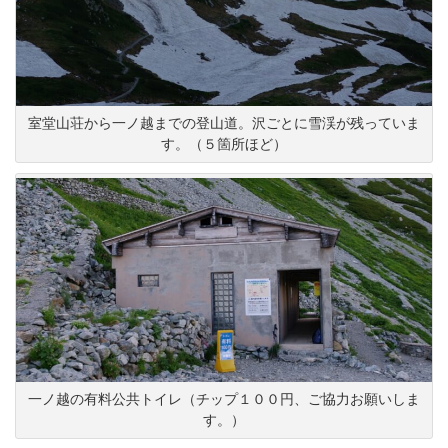
室堂山荘から一ノ越までの登山道。沢ごとに雪渓が残っていま
す。（５箇所ほど）
一ノ越の有料公共トイレ（チップ１００円、ご協力お願いしま
す。）