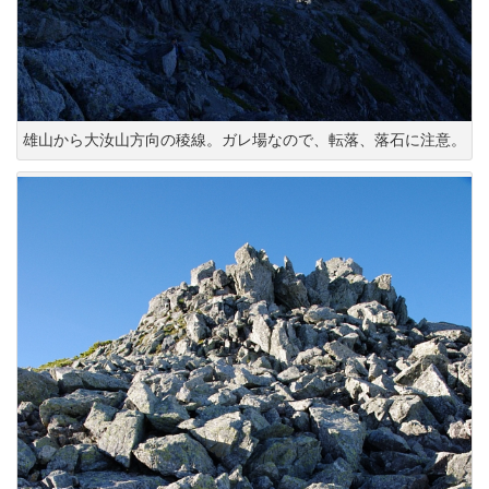
雄山から大汝山方向の稜線。ガレ場なので、転落、落石に注意。