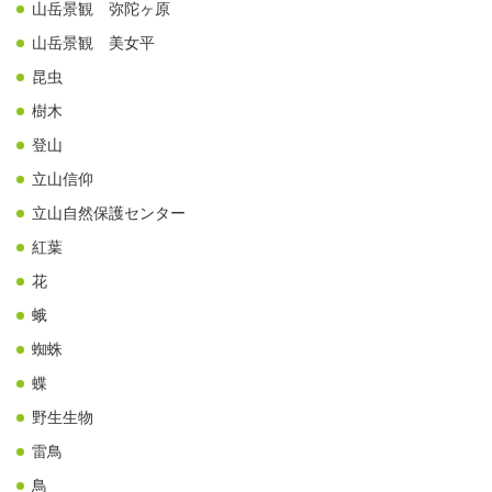
山岳景観 弥陀ヶ原
山岳景観 美女平
昆虫
樹木
登山
立山信仰
立山自然保護センター
紅葉
花
蛾
蜘蛛
蝶
野生生物
雷鳥
鳥