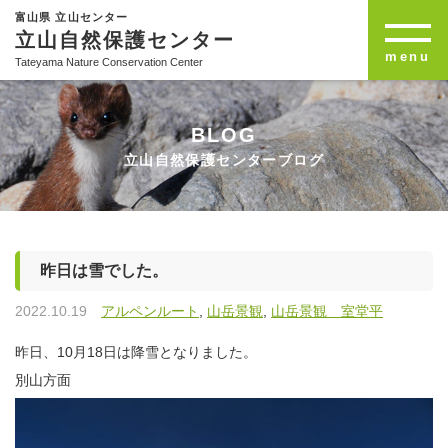
富山県 立山センター
立山自然保護センター
menu
Tateyama Nature Conservation Center
BLOG
立山自然保護センターブログ
昨日は雪でした。
2022.10.19
アルペンルート
,
山岳景観
,
山岳景観 室堂平
昨日、10月18日は降雪となりました。
別山方面