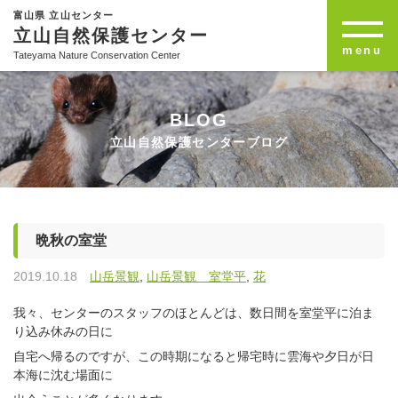
富山県 立山センター
立山自然保護センター
menu
Tateyama Nature Conservation Center
BLOG
立山自然保護センターブログ
晩秋の室堂
2019.10.18
山岳景観
,
山岳景観 室堂平
,
花
我々、センターのスタッフのほとんどは、数日間を室堂平に泊ま
り込み休みの日に
自宅へ帰るのですが、この時期になると帰宅時に雲海や夕日が日
本海に沈む場面に