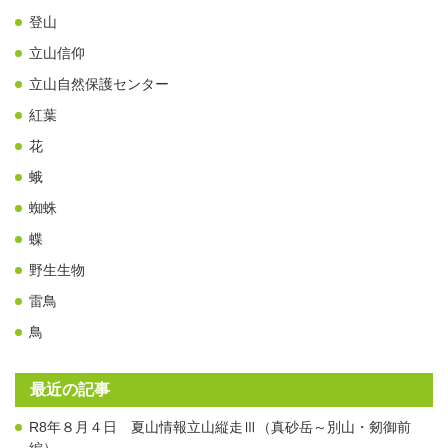
登山
立山信仰
立山自然保護センター
紅葉
花
蛾
蜘蛛
蝶
野生生物
雷鳥
鳥
最近の記事
R8年８月４日 夏山情報立山縦走Ⅲ（真砂岳～別山・剱御前
編）