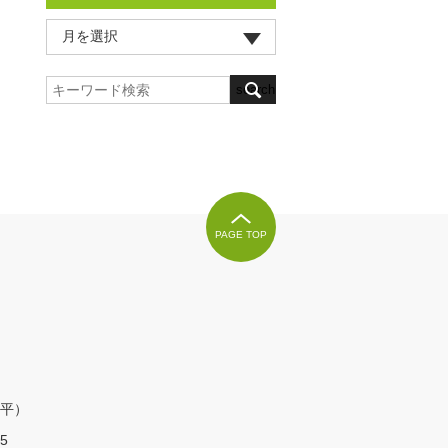
PAGE TOP
平）
5